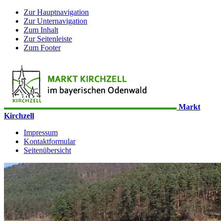
Zur Hauptnavigation
Zur Unternavigation
Zum Inhalt
Zur Seitenleiste
Zum Footer
Markt
Kirchzell
Impressum
Kontaktformular
Seitenübersicht