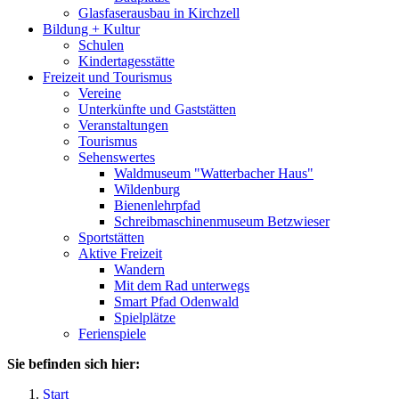
Glasfaserausbau in Kirchzell
Bildung + Kultur
Schulen
Kindertagesstätte
Freizeit und Tourismus
Vereine
Unterkünfte und Gaststätten
Veranstaltungen
Tourismus
Sehenswertes
Waldmuseum "Watterbacher Haus"
Wildenburg
Bienenlehrpfad
Schreibmaschinenmuseum Betzwieser
Sportstätten
Aktive Freizeit
Wandern
Mit dem Rad unterwegs
Smart Pfad Odenwald
Spielplätze
Ferienspiele
Sie befinden sich hier:
Start