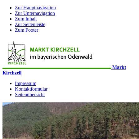
Zur Hauptnavigation
Zur Unternavigation
Zum Inhalt
Zur Seitenleiste
Zum Footer
Markt
Kirchzell
Impressum
Kontaktformular
Seitenübersicht