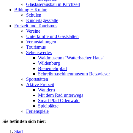
Glasfaserausbau in Kirchzell
Bildung + Kultur
Schulen
Kindertagesstätte
Freizeit und Tourismus
Vereine
Unterkünfte und Gaststätten
Veranstaltungen
Tourismus
Sehenswertes
Waldmuseum "Watterbacher Haus"
Wildenburg
Bienenlehrpfad
Schreibmaschinenmuseum Betzwieser
Sportstätten
Aktive Freizeit
Wandern
Mit dem Rad unterwegs
Smart Pfad Odenwald
Spielplätze
Ferienspiele
Sie befinden sich hier:
Start