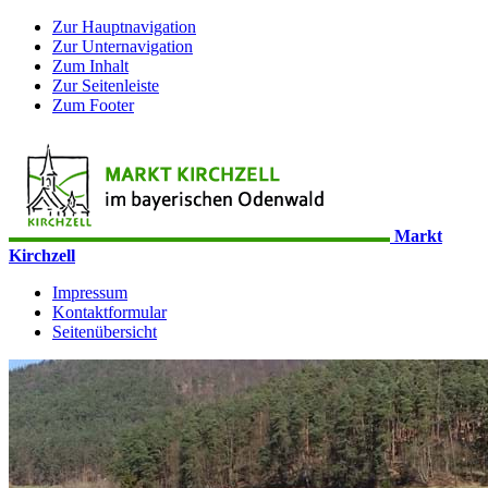
Zur Hauptnavigation
Zur Unternavigation
Zum Inhalt
Zur Seitenleiste
Zum Footer
Markt
Kirchzell
Impressum
Kontaktformular
Seitenübersicht