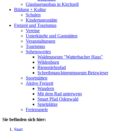
Glasfaserausbau in Kirchzell
Bildung + Kultur
Schulen
Kindertagesstätte
Freizeit und Tourismus
Vereine
Unterkünfte und Gaststätten
Veranstaltungen
Tourismus
Sehenswertes
Waldmuseum "Watterbacher Haus"
Wildenburg
Bienenlehrpfad
Schreibmaschinenmuseum Betzwieser
Sportstätten
Aktive Freizeit
Wandern
Mit dem Rad unterwegs
Smart Pfad Odenwald
Spielplätze
Ferienspiele
Sie befinden sich hier:
Start