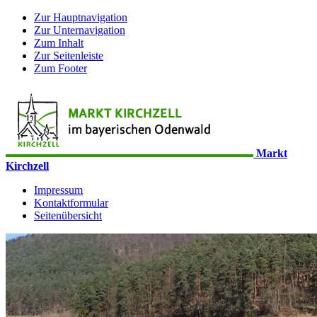
Zur Hauptnavigation
Zur Unternavigation
Zum Inhalt
Zur Seitenleiste
Zum Footer
Markt
Kirchzell
Impressum
Kontaktformular
Seitenübersicht