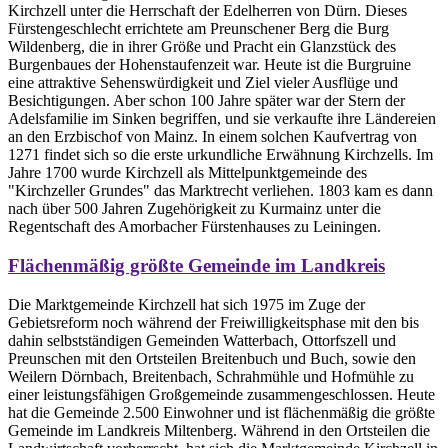
Kirchzell unter die Herrschaft der Edelherren von Dürn. Dieses
Fürstengeschlecht errichtete am Preunschener Berg die Burg
Wildenberg, die in ihrer Größe und Pracht ein Glanzstück des
Burgenbaues der Hohenstaufenzeit war. Heute ist die Burgruine
eine attraktive Sehenswürdigkeit und Ziel vieler Ausflüge und
Besichtigungen. Aber schon 100 Jahre später war der Stern der
Adelsfamilie im Sinken begriffen, und sie verkaufte ihre Ländereien
an den Erzbischof von Mainz. In einem solchen Kaufvertrag von
1271 findet sich so die erste urkundliche Erwähnung Kirchzells. Im
Jahre 1700 wurde Kirchzell als Mittelpunktgemeinde des
"Kirchzeller Grundes" das Marktrecht verliehen. 1803 kam es dann
nach über 500 Jahren Zugehörigkeit zu Kurmainz unter die
Regentschaft des Amorbacher Fürstenhauses zu Leiningen.
Flächenmäßig größte Gemeinde im Landkreis
Die Marktgemeinde Kirchzell hat sich 1975 im Zuge der
Gebietsreform noch während der Freiwilligkeitsphase mit den bis
dahin selbstständigen Gemeinden Watterbach, Ottorfszell und
Preunschen mit den Ortsteilen Breitenbuch und Buch, sowie den
Weilern Dörnbach, Breitenbach, Schrahmühle und Hofmühle zu
einer leistungsfähigen Großgemeinde zusammengeschlossen. Heute
hat die Gemeinde 2.500 Einwohner und ist flächenmäßig die größte
Gemeinde im Landkreis Miltenberg. Während in den Ortsteilen die