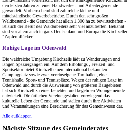
Landwirtschaft vorherrscht, hat sich die Marktgemeinde Kirchzell in
den letzten Jahren zu einer Handwerker- und Arbeitergemeinde
gewandelt. Vorherrschend sind zahlreiche kleine und
mittelständische Gewerbebetriebe. Durch den sehr großen
Waldbestand - die Gemeinde hat allein 1.300 ha zu bewirtschaften -
ist auch der Beruf des Waldarbeiters sehr viel anzutreffen. Bekannt
sind vor allem auch in ganz Deutschland und Europa die Kirchzeller
"Zapfenpflücker".
Ruhige Lage im Odenwald
Die waldreiche Umgebung Kirchzells lädt zu Wanderungen und
langen Spaziergängen ein. Auf dem Erholungs-, Freizeit- und
Sportsektor bietet Kirchzell einen international bekannten
Campingplatz sowie zwei vereinseigene Turnhallen, eine
Tennishalle, Sport- und Tennisplätze. Wegen der ruhigen Lage im
Odenwald und durch die Ausweisung von größeren Baugebieten
hat sich Kirchzell zu einer beliebten und begehrten Wohngemeinde
entwickelt. Die örtlichen Vereine gestalten vorwiegend das
kulturelle Leben der Gemeinde und stellen durch ihre Aktivitäten
und Veranstaltungen eine Bereicherung für das Gemeinwesen dar.
Alle aufklappen
Nächste Sitzung des Gemeinderates