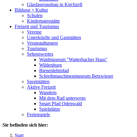
Glasfaserausbau in Kirchzell
Bildung + Kultur
Schulen
Kindertagesstätte
Freizeit und Tourismus
Vereine
Unterkünfte und Gaststätten
Veranstaltungen
Tourismus
Sehenswertes
Waldmuseum "Watterbacher Haus"
Wildenburg
Bienenlehrpfad
Schreibmaschinenmuseum Betzwieser
Sportstätten
Aktive Freizeit
Wandern
Mit dem Rad unterwegs
Smart Pfad Odenwald
Spielplätze
Ferienspiele
Sie befinden sich hier:
Start