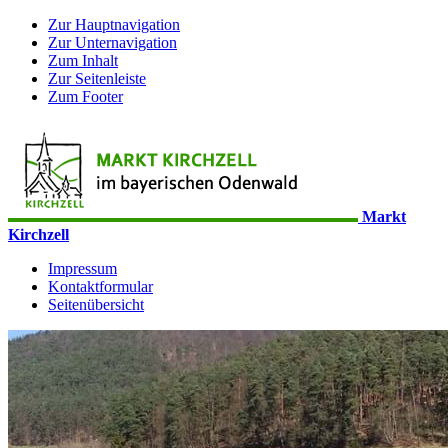
Zur Hauptnavigation
Zur Unternavigation
Zum Inhalt
Zur Seitenleiste
Zum Footer
Markt
Kirchzell
Impressum
Kontaktformular
Seitenübersicht