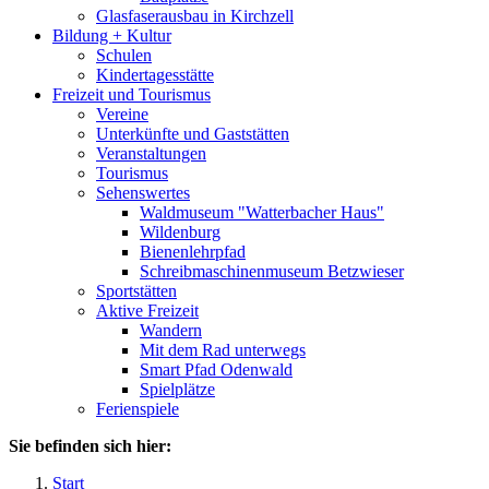
Glasfaserausbau in Kirchzell
Bildung + Kultur
Schulen
Kindertagesstätte
Freizeit und Tourismus
Vereine
Unterkünfte und Gaststätten
Veranstaltungen
Tourismus
Sehenswertes
Waldmuseum "Watterbacher Haus"
Wildenburg
Bienenlehrpfad
Schreibmaschinenmuseum Betzwieser
Sportstätten
Aktive Freizeit
Wandern
Mit dem Rad unterwegs
Smart Pfad Odenwald
Spielplätze
Ferienspiele
Sie befinden sich hier:
Start