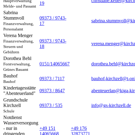
christiane.keller@kirch
Hauptverwaltung
19
Melde- und Passamt
Sabrina
Stummvoll
09373 / 9743-
sabrina.stummvoll@kir
17
Finanzverwaltung,
Personalamt
Verena
Menger
09373 / 9743-
Finanzverwaltung,
verena.menger@kirchz
18
Steuern und
Gebühren
Dorothea
Behl
0151/14065667
dorothea.behl@kirchze
Forstverwaltung,
Grünes Bauamt
Bauhof
09373 / 7117
bauhof-kirchzell@t-on
Bauhof
Kindertagesstätte
09373 / 8647
abenteuerlan@kiga-kir
"Abenteuerland"
Grundschule
Kirchzell
09373 / 535
info@gs-kirchzell.de
Schule
Notdienst
Wasserversorgung
- nur in
+49 151
+49 176
dringenden
14065668
32873771