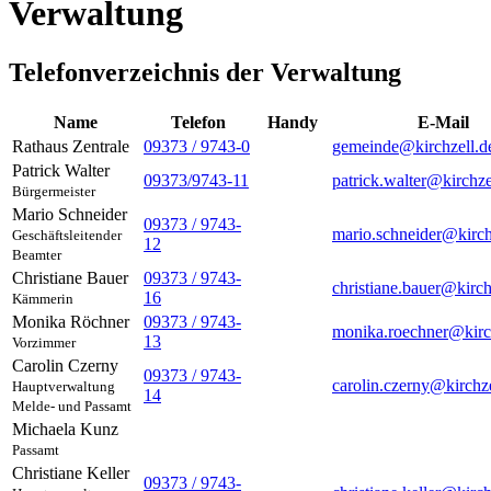
Verwaltung
Telefonverzeichnis der Verwaltung
Name
Telefon
Handy
E-Mail
Rathaus Zentrale
09373 / 9743-0
gemeinde@kirchzell.d
Patrick
Walter
09373/9743-11
patrick.walter@kirchze
Bürgermeister
Mario
Schneider
09373 / 9743-
mario.schneider@kirch
Geschäftsleitender
12
Beamter
Christiane
Bauer
09373 / 9743-
christiane.bauer@kirch
16
Kämmerin
Monika
Röchner
09373 / 9743-
monika.roechner@kirc
13
Vorzimmer
Carolin
Czerny
09373 / 9743-
carolin.czerny@kirchze
Hauptverwaltung
14
Melde- und Passamt
Michaela
Kunz
Passamt
Christiane
Keller
09373 / 9743-