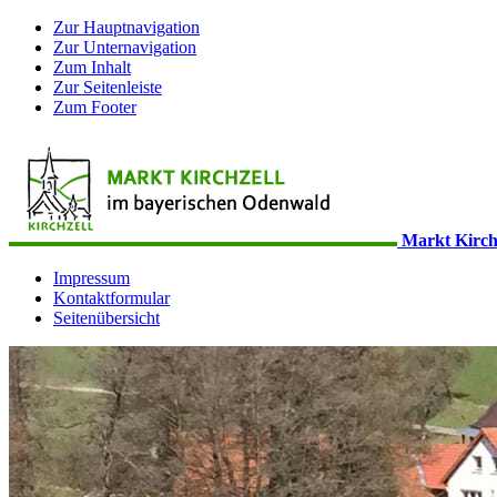
Zur Hauptnavigation
Zur Unternavigation
Zum Inhalt
Zur Seitenleiste
Zum Footer
Markt Kirch
Impressum
Kontaktformular
Seitenübersicht