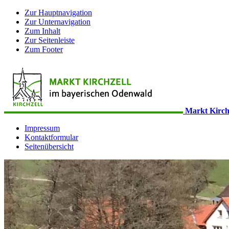
Zur Hauptnavigation
Zur Unternavigation
Zum Inhalt
Zur Seitenleiste
Zum Footer
Markt Kirch
Impressum
Kontaktformular
Seitenübersicht