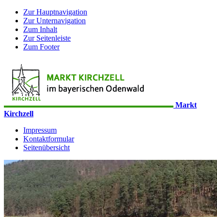
Zur Hauptnavigation
Zur Unternavigation
Zum Inhalt
Zur Seitenleiste
Zum Footer
Markt
Kirchzell
Impressum
Kontaktformular
Seitenübersicht