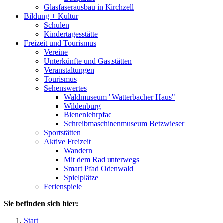
Glasfaserausbau in Kirchzell
Bildung + Kultur
Schulen
Kindertagesstätte
Freizeit und Tourismus
Vereine
Unterkünfte und Gaststätten
Veranstaltungen
Tourismus
Sehenswertes
Waldmuseum "Watterbacher Haus"
Wildenburg
Bienenlehrpfad
Schreibmaschinenmuseum Betzwieser
Sportstätten
Aktive Freizeit
Wandern
Mit dem Rad unterwegs
Smart Pfad Odenwald
Spielplätze
Ferienspiele
Sie befinden sich hier:
Start