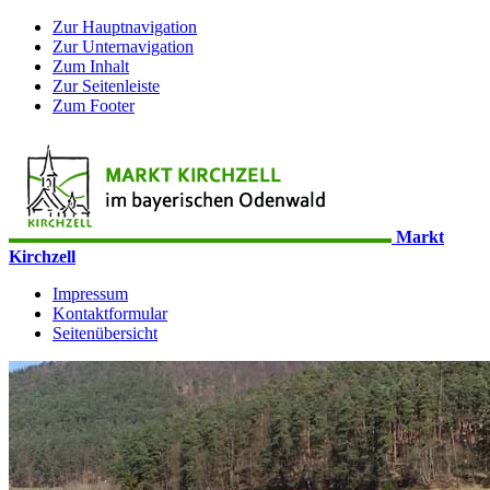
Zur Hauptnavigation
Zur Unternavigation
Zum Inhalt
Zur Seitenleiste
Zum Footer
Markt
Kirchzell
Impressum
Kontaktformular
Seitenübersicht