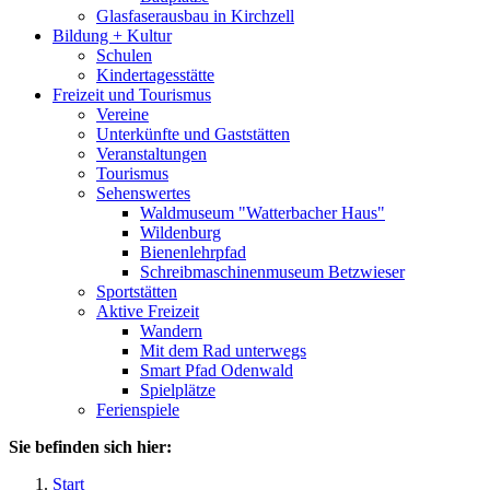
Glasfaserausbau in Kirchzell
Bildung + Kultur
Schulen
Kindertagesstätte
Freizeit und Tourismus
Vereine
Unterkünfte und Gaststätten
Veranstaltungen
Tourismus
Sehenswertes
Waldmuseum "Watterbacher Haus"
Wildenburg
Bienenlehrpfad
Schreibmaschinenmuseum Betzwieser
Sportstätten
Aktive Freizeit
Wandern
Mit dem Rad unterwegs
Smart Pfad Odenwald
Spielplätze
Ferienspiele
Sie befinden sich hier:
Start