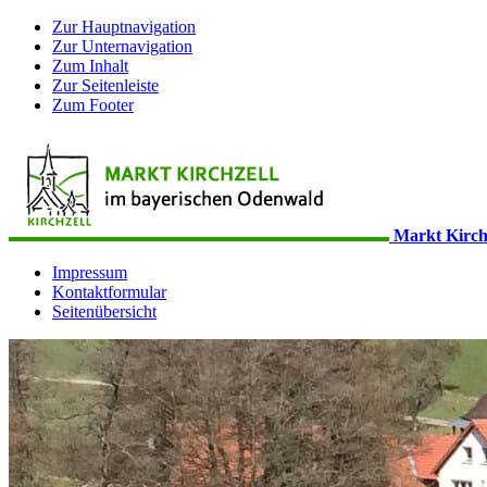
Zur Hauptnavigation
Zur Unternavigation
Zum Inhalt
Zur Seitenleiste
Zum Footer
Markt Kirch
Impressum
Kontaktformular
Seitenübersicht