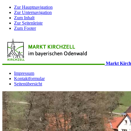
Zur Hauptnavigation
Zur Unternavigation
Zum Inhalt
Zur Seitenleiste
Zum Footer
Markt Kirch
Impressum
Kontaktformular
Seitenübersicht