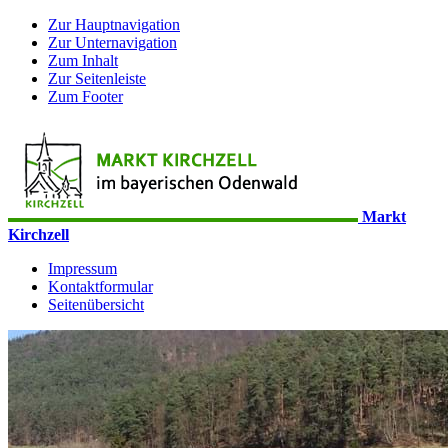
Zur Hauptnavigation
Zur Unternavigation
Zum Inhalt
Zur Seitenleiste
Zum Footer
Markt
Kirchzell
Impressum
Kontaktformular
Seitenübersicht