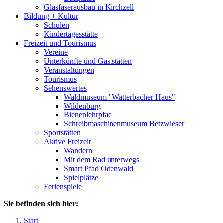
Glasfaserausbau in Kirchzell
Bildung + Kultur
Schulen
Kindertagesstätte
Freizeit und Tourismus
Vereine
Unterkünfte und Gaststätten
Veranstaltungen
Tourismus
Sehenswertes
Waldmuseum "Watterbacher Haus"
Wildenburg
Bienenlehrpfad
Schreibmaschinenmuseum Betzwieser
Sportstätten
Aktive Freizeit
Wandern
Mit dem Rad unterwegs
Smart Pfad Odenwald
Spielplätze
Ferienspiele
Sie befinden sich hier:
Start