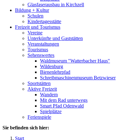
Glasfaserausbau in Kirchzell
Bildung + Kultur
Schulen
Kindertagesstätte
Freizeit und Tourismus
Vereine
Unterkünfte und Gaststätten
Veranstaltungen
Tourismus
Sehenswertes
Waldmuseum "Watterbacher Haus"
Wildenburg
Bienenlehrpfad
Schreibmaschinenmuseum Betzwieser
Sportstätten
Aktive Freizeit
Wandern
Mit dem Rad unterwegs
Smart Pfad Odenwald
Spielplätze
Ferienspiele
Sie befinden sich hier:
Start