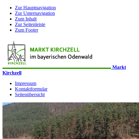
Zur Hauptnavigation
Zur Unternavigation
Zum Inhalt
Zur Seitenleiste
Zum Footer
Markt
Kirchzell
Impressum
Kontaktformular
Seitenübersicht