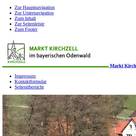
Zur Hauptnavigation
Zur Unternavigation
Zum Inhalt
Zur Seitenleiste
Zum Footer
Markt Kirch
Impressum
Kontaktformular
Seitenübersicht