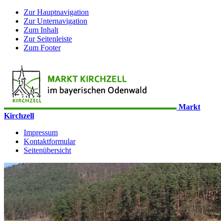
Zur Hauptnavigation
Zur Unternavigation
Zum Inhalt
Zur Seitenleiste
Zum Footer
Markt
Kirchzell
Impressum
Kontaktformular
Seitenübersicht