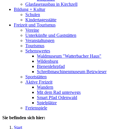
Glasfaserausbau in Kirchzell
Bildung + Kultur
Schulen
Kindertagesstätte
Freizeit und Tourismus
Vereine
Unterkünfte und Gaststätten
Veranstaltungen
Tourismus
Sehenswertes
Waldmuseum "Watterbacher Haus"
Wildenburg
Bienenlehrpfad
Schreibmaschinenmuseum Betzwieser
Sportstätten
Aktive Freizeit
Wandern
Mit dem Rad unterwegs
Smart Pfad Odenwald
Spielplätze
Ferienspiele
Sie befinden sich hier:
Start