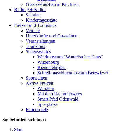
Glasfaserausbau in Kirchzell
Bildung + Kultur
Schulen
Kindertagesstätte
Freizeit und Tourismus
Vereine
Unterkünfte und Gaststätten
Veranstaltungen
Tourismus
Sehenswertes
Waldmuseum "Watterbacher Haus"
Wildenburg
Bienenlehrpfad
Schreibmaschinenmuseum Betzwieser
Sportstätten
Aktive Freizeit
Wandern
Mit dem Rad unterwegs
Smart Pfad Odenwald
Spielplätze
Ferienspiele
Sie befinden sich hier:
Start