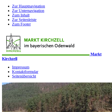
Zur Hauptnavigation
Zur Unternavigation
Zum Inhalt
Zur Seitenleiste
Zum Footer
Markt
Kirchzell
Impressum
Kontaktformular
Seitenübersicht