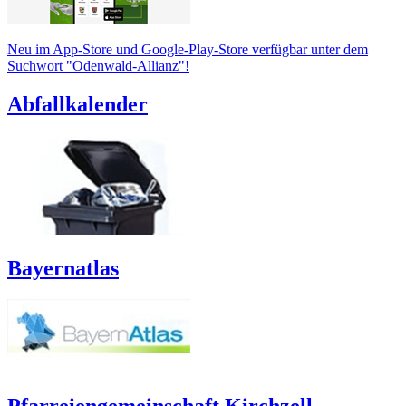
Neu im App-Store und Google-Play-Store verfügbar unter dem
Suchwort "Odenwald-Allianz"!
Abfallkalender
Bayernatlas
Pfarreiengemeinschaft Kirchzell