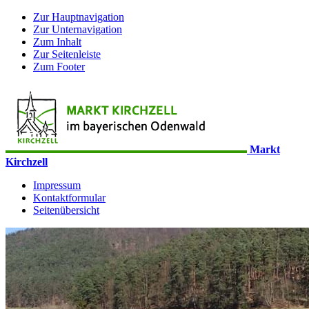
Zur Hauptnavigation
Zur Unternavigation
Zum Inhalt
Zur Seitenleiste
Zum Footer
Markt
Kirchzell
Impressum
Kontaktformular
Seitenübersicht