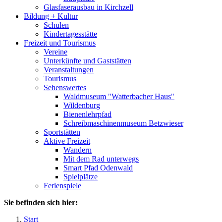
Glasfaserausbau in Kirchzell
Bildung + Kultur
Schulen
Kindertagesstätte
Freizeit und Tourismus
Vereine
Unterkünfte und Gaststätten
Veranstaltungen
Tourismus
Sehenswertes
Waldmuseum "Watterbacher Haus"
Wildenburg
Bienenlehrpfad
Schreibmaschinenmuseum Betzwieser
Sportstätten
Aktive Freizeit
Wandern
Mit dem Rad unterwegs
Smart Pfad Odenwald
Spielplätze
Ferienspiele
Sie befinden sich hier:
Start