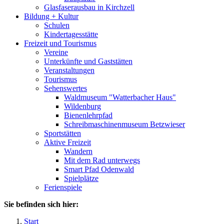
Glasfaserausbau in Kirchzell
Bildung + Kultur
Schulen
Kindertagesstätte
Freizeit und Tourismus
Vereine
Unterkünfte und Gaststätten
Veranstaltungen
Tourismus
Sehenswertes
Waldmuseum "Watterbacher Haus"
Wildenburg
Bienenlehrpfad
Schreibmaschinenmuseum Betzwieser
Sportstätten
Aktive Freizeit
Wandern
Mit dem Rad unterwegs
Smart Pfad Odenwald
Spielplätze
Ferienspiele
Sie befinden sich hier:
Start