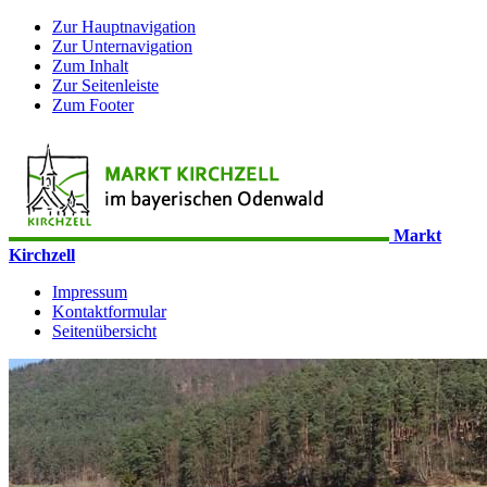
Zur Hauptnavigation
Zur Unternavigation
Zum Inhalt
Zur Seitenleiste
Zum Footer
Markt
Kirchzell
Impressum
Kontaktformular
Seitenübersicht