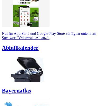
Neu im App-Store und Google-Play-Store verfügbar unter dem
Suchwort "Odenwald-Allianz"!
Abfallkalender
Bayernatlas