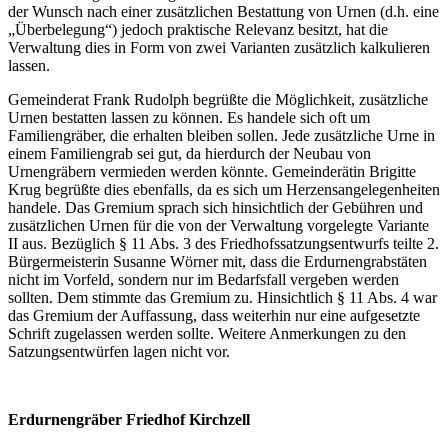
der Wunsch nach einer zusätzlichen Bestattung von Urnen (d.h. eine
„Überbelegung“) jedoch praktische Relevanz besitzt, hat die
Verwaltung dies in Form von zwei Varianten zusätzlich kalkulieren
lassen.
Gemeinderat Frank Rudolph begrüßte die Möglichkeit, zusätzliche
Urnen bestatten lassen zu können. Es handele sich oft um
Familiengräber, die erhalten bleiben sollen. Jede zusätzliche Urne in
einem Familiengrab sei gut, da hierdurch der Neubau von
Urnengräbern vermieden werden könnte. Gemeinderätin Brigitte
Krug begrüßte dies ebenfalls, da es sich um Herzensangelegenheiten
handele. Das Gremium sprach sich hinsichtlich der Gebühren und
zusätzlichen Urnen für die von der Verwaltung vorgelegte Variante
II aus. Bezüglich § 11 Abs. 3 des Friedhofssatzungsentwurfs teilte 2.
Bürgermeisterin Susanne Wörner mit, dass die Erdurnengrabstäten
nicht im Vorfeld, sondern nur im Bedarfsfall vergeben werden
sollten. Dem stimmte das Gremium zu. Hinsichtlich § 11 Abs. 4 war
das Gremium der Auffassung, dass weiterhin nur eine aufgesetzte
Schrift zugelassen werden sollte. Weitere Anmerkungen zu den
Satzungsentwürfen lagen nicht vor.
Erdurnengräber Friedhof Kirchzell