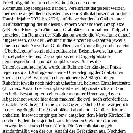
Friedhofsgebühren um eine Kalkulation nach dem
Kommunalabgabengesetz handelt. Vereinfacht dargestellt werden
hierbei die angefallenen Kosten aus dem Kalkulationszeitraum (hier:
Haushaltsjahre 2022 bis 2024) auf die vorhandenen Gräber unter
Berücksichtigung der in diesen Gräbern vorhandenen Grabplätze
(z.B. eine Einzelgrabstätte hat 2 Grabplätze – normal und Tiefgrab)
umgelegt. Im Rahmen der Kalkulation wurde die Verwaltung darauf
hingewiesen, dass der Gebühr für die einzelnen Grabarten jeweils
eine maximale Anzahl an Grabplätzen zu Grunde liegt und dass eine
„Überbelegung“ somit nicht zulässig ist. Beispielsweise hat eine
Einzelgrabstätte max. 2 Grabplätze, eine Doppelgrabstätte
dementsprechend max. 4 Grabplätze usw. Seit es die
Urnenbestattungen gibt, wurde im Rahmen der gängigen Praxis
regelmäßig auf Anfrage auch eine Überbelegung der Grabstätten
zugelassen, z.B. wurden in einer mit bereits 2 Särgen, deren
Ruhefrist jeweils noch nicht abgelaufen ist, belegten Einzelgrabstätte
(d.h. max. Anzahl der Grabplätze ist erreicht) zusätzlich am Rand
noch die Bestattung von einer oder mehrerer Urnen zugelassen.
Abgerechnet wurde hier dann maximal die evtl. noch erforderliche,
zusätzliche Ruhezeit für die Urne. Die zusätzliche Urne war jedoch
in der ursprünglich für 2 Grabplätze kalkulierten Gebühr nicht mit
enthalten. Insoweit entgingen bzw. entgehen dem Markt Kirchzell in
solchen Fällen die eigentlich zu erhebenden Gebühren für ein
notwendiges neues (Urnen-)Grab. Die Neukalkulation geht
standardmäßig von der o.g. Anzahl der Grabstätten aus. Nachdem