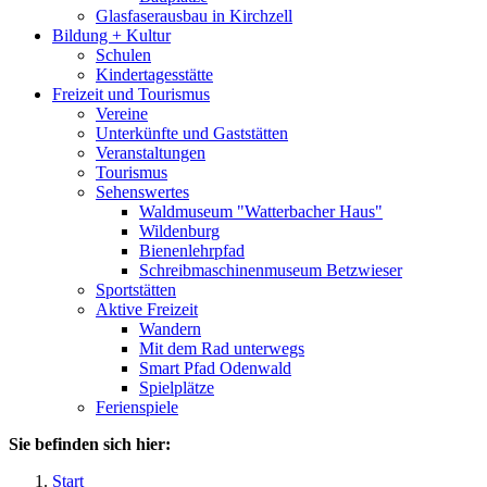
Glasfaserausbau in Kirchzell
Bildung + Kultur
Schulen
Kindertagesstätte
Freizeit und Tourismus
Vereine
Unterkünfte und Gaststätten
Veranstaltungen
Tourismus
Sehenswertes
Waldmuseum "Watterbacher Haus"
Wildenburg
Bienenlehrpfad
Schreibmaschinenmuseum Betzwieser
Sportstätten
Aktive Freizeit
Wandern
Mit dem Rad unterwegs
Smart Pfad Odenwald
Spielplätze
Ferienspiele
Sie befinden sich hier:
Start