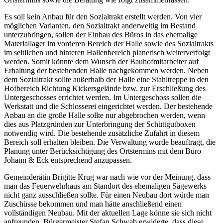
Es soll kein Anbau für den Sozialtrakt erstellt werden. Von vier
möglichen Varianten, den Sozialtrakt anderweitig im Bestand
unterzubringen, sollen der Einbau des Büros in das ehemalige
Materiallager im vorderen Bereich der Halle sowie des Sozialtrakts
im seitlichen und hinteren Hallenbereich planerisch weiterverfolgt
werden. Somit könnte dem Wunsch der Bauhofmitarbeiter auf
Erhaltung der bestehenden Halle nachgekommen werden. Neben
dem Sozialtrakt sollte außerhalb der Halle eine Stahltreppe in den
Hofbereich Richtung Kickersgelände bzw. zur Erschließung des
Untergeschosses errichtet werden. Im Untergeschoss sollen die
Werkstatt und die Schlosserei eingerichtet werden. Der bestehende
Anbau an die große Halle sollte nur abgebrochen werden, wenn
dies aus Platzgründen zur Unterbringung der Schüttgutboxen
notwendig wird. Die bestehende zusätzliche Zufahrt in diesem
Bereich soll erhalten bleiben. Die Verwaltung wurde beauftragt, die
Planung unter Berücksichtigung des Ortstermins mit dem Büro
Johann & Eck entsprechend anzupassen.
Gemeinderätin Brigitte Krug war nach wie vor der Meinung, dass
man das Feuerwehrhaus am Standort des ehemaligen Sägewerks
nicht ganz ausschließen sollte. Für einen Neubau dort würde man
Zuschüsse bekommen und man hätte anschließend einen
vollständigen Neubau. Mit der aktuellen Lage könne sie sich nicht
anfreunden. Bürgermeister Stefan Schwab erwiderte, dass diese