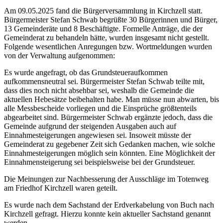
Am 09.05.2025 fand die Bürgerversammlung in Kirchzell statt.
Bürgermeister Stefan Schwab begrüßte 30 Bürgerinnen und Bürger,
13 Gemeinderäte und 8 Beschäftigte. Formelle Anträge, die der
Gemeinderat zu behandeln hätte, wurden insgesamt nicht gestellt.
Folgende wesentlichen Anregungen bzw. Wortmeldungen wurden
von der Verwaltung aufgenommen:
Es wurde angefragt, ob das Grundsteueraufkommen
aufkommensneutral sei. Bürgermeister Stefan Schwab teilte mit,
dass dies noch nicht absehbar sei, weshalb die Gemeinde die
aktuellen Hebesätze beibehalten habe. Man müsse nun abwarten, bis
alle Messbescheide vorliegen und die Einsprüche größtenteils
abgearbeitet sind. Bürgermeister Schwab ergänzte jedoch, dass die
Gemeinde aufgrund der steigenden Ausgaben auch auf
Einnahmesteigerungen angewiesen sei. Insoweit müsste der
Gemeinderat zu gegebener Zeit sich Gedanken machen, wie solche
Einnahmesteigerungen möglich sein könnten. Eine Möglichkeit der
Einnahmensteigerung sei beispielsweise bei der Grundsteuer.
Die Meinungen zur Nachbesserung der Ausschläge im Totenweg
am Friedhof Kirchzell waren geteilt.
Es wurde nach dem Sachstand der Erdverkabelung von Buch nach
Kirchzell gefragt. Hierzu konnte kein aktueller Sachstand genannt
werden.