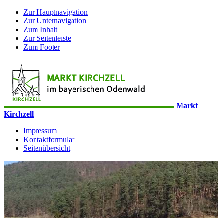
Zur Hauptnavigation
Zur Unternavigation
Zum Inhalt
Zur Seitenleiste
Zum Footer
Markt
Kirchzell
Impressum
Kontaktformular
Seitenübersicht