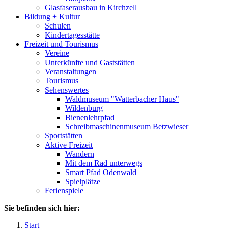
Glasfaserausbau in Kirchzell
Bildung + Kultur
Schulen
Kindertagesstätte
Freizeit und Tourismus
Vereine
Unterkünfte und Gaststätten
Veranstaltungen
Tourismus
Sehenswertes
Waldmuseum "Watterbacher Haus"
Wildenburg
Bienenlehrpfad
Schreibmaschinenmuseum Betzwieser
Sportstätten
Aktive Freizeit
Wandern
Mit dem Rad unterwegs
Smart Pfad Odenwald
Spielplätze
Ferienspiele
Sie befinden sich hier:
Start