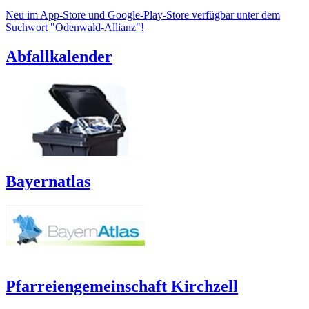
Neu im App-Store und Google-Play-Store verfügbar unter dem
Suchwort "Odenwald-Allianz"!
Abfallkalender
Bayernatlas
Pfarreiengemeinschaft Kirchzell