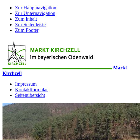
Zur Hauptnavigation
Zur Unternavigation
Zum Inhalt
Zur Seitenleiste
Zum Footer
Markt
Kirchzell
Impressum
Kontaktformular
Seitenübersicht