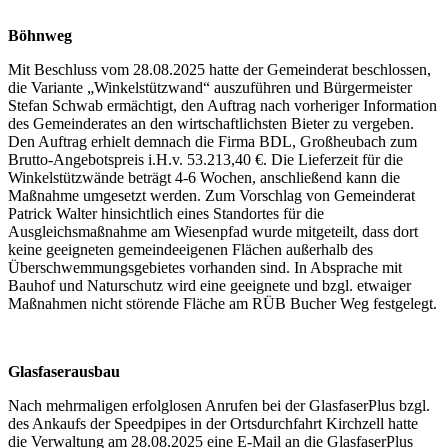
Böhnweg
Mit Beschluss vom 28.08.2025 hatte der Gemeinderat beschlossen,
die Variante „Winkelstützwand“ auszuführen und Bürgermeister
Stefan Schwab ermächtigt, den Auftrag nach vorheriger Information
des Gemeinderates an den wirtschaftlichsten Bieter zu vergeben.
Den Auftrag erhielt demnach die Firma BDL, Großheubach zum
Brutto-Angebotspreis i.H.v. 53.213,40 €. Die Lieferzeit für die
Winkelstützwände beträgt 4-6 Wochen, anschließend kann die
Maßnahme umgesetzt werden. Zum Vorschlag von Gemeinderat
Patrick Walter hinsichtlich eines Standortes für die
Ausgleichsmaßnahme am Wiesenpfad wurde mitgeteilt, dass dort
keine geeigneten gemeindeeigenen Flächen außerhalb des
Überschwemmungsgebietes vorhanden sind. In Absprache mit
Bauhof und Naturschutz wird eine geeignete und bzgl. etwaiger
Maßnahmen nicht störende Fläche am RÜB Bucher Weg festgelegt.
Glasfaserausbau
Nach mehrmaligen erfolglosen Anrufen bei der GlasfaserPlus bzgl.
des Ankaufs der Speedpipes in der Ortsdurchfahrt Kirchzell hatte
die Verwaltung am 28.08.2025 eine E-Mail an die GlasfaserPlus