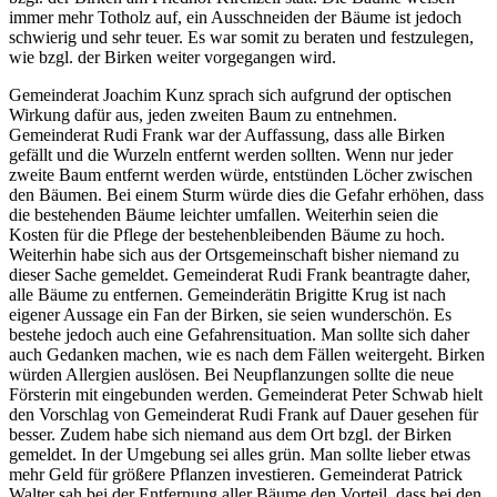
immer mehr Totholz auf, ein Ausschneiden der Bäume ist jedoch
schwierig und sehr teuer. Es war somit zu beraten und festzulegen,
wie bzgl. der Birken weiter vorgegangen wird.
Gemeinderat Joachim Kunz sprach sich aufgrund der optischen
Wirkung dafür aus, jeden zweiten Baum zu entnehmen.
Gemeinderat Rudi Frank war der Auffassung, dass alle Birken
gefällt und die Wurzeln entfernt werden sollten. Wenn nur jeder
zweite Baum entfernt werden würde, entstünden Löcher zwischen
den Bäumen. Bei einem Sturm würde dies die Gefahr erhöhen, dass
die bestehenden Bäume leichter umfallen. Weiterhin seien die
Kosten für die Pflege der bestehenbleibenden Bäume zu hoch.
Weiterhin habe sich aus der Ortsgemeinschaft bisher niemand zu
dieser Sache gemeldet. Gemeinderat Rudi Frank beantragte daher,
alle Bäume zu entfernen. Gemeinderätin Brigitte Krug ist nach
eigener Aussage ein Fan der Birken, sie seien wunderschön. Es
bestehe jedoch auch eine Gefahrensituation. Man sollte sich daher
auch Gedanken machen, wie es nach dem Fällen weitergeht. Birken
würden Allergien auslösen. Bei Neupflanzungen sollte die neue
Försterin mit eingebunden werden. Gemeinderat Peter Schwab hielt
den Vorschlag von Gemeinderat Rudi Frank auf Dauer gesehen für
besser. Zudem habe sich niemand aus dem Ort bzgl. der Birken
gemeldet. In der Umgebung sei alles grün. Man sollte lieber etwas
mehr Geld für größere Pflanzen investieren. Gemeinderat Patrick
Walter sah bei der Entfernung aller Bäume den Vorteil, dass bei den