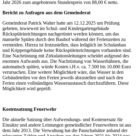
Jahr 2026 zum angebotenen Stundenpreis von 88,00 € netto.
Bericht zu Anfragen aus dem Gemeinderat
Gemeinderat Patrick Walter hatte am 12.12.2025 um Prüfung
gebeten, inwieweit im Schul- und Kindergartengebäude
Rückspüleinrichtungen nachgerüstet werden können, um das
manuelle Spülen durch den Bauhof während der Ferienzeiten zu
vermeiden. Hierzu ist festzustellen, dass lediglich im Schulanbau
und Krippengebäude keine Rückspüleinrichtungen vorhanden sind.
Eine Nachrüstung mit Zirkulationsleitungen scheidet aufgrund des
enormen Aufwands aus. Die Nachrüstung von Wasserhähnen, die
automatisch spülen, würde Kosten i.H.v. ca. 7.500 bis 10.000 Euro
verursachen. Eine weitere Möglichkeit wäre, das Wasser in den
Gebäudeteilen vor den Ferien jeweils abzustellen und nach den
Ferien einen vollständigen Wasseraustausch durchzuführen. Diese
Möglichkeit wird geprüft.
Kostensatzung Feuerwehr
Die aktuelle Satzung über Aufwendungs- und Kostenersatz für
Einsätze und andere Leistungen gemeindlicher Feuerwehren ist aus
dem Jahr 2013. Die Verwaltung hat die Pauschalsätze anhand der
relevanten Zahlen und Angaben aus den Jahren 2021 bis 2024 neu