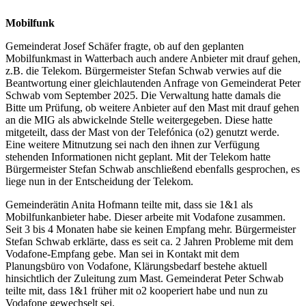
Mobilfunk
Gemeinderat Josef Schäfer fragte, ob auf den geplanten
Mobilfunkmast in Watterbach auch andere Anbieter mit drauf gehen,
z.B. die Telekom. Bürgermeister Stefan Schwab verwies auf die
Beantwortung einer gleichlautenden Anfrage von Gemeinderat Peter
Schwab vom September 2025. Die Verwaltung hatte damals die
Bitte um Prüfung, ob weitere Anbieter auf den Mast mit drauf gehen
an die MIG als abwickelnde Stelle weitergegeben. Diese hatte
mitgeteilt, dass der Mast von der Telefónica (o2) genutzt werde.
Eine weitere Mitnutzung sei nach den ihnen zur Verfügung
stehenden Informationen nicht geplant. Mit der Telekom hatte
Bürgermeister Stefan Schwab anschließend ebenfalls gesprochen, es
liege nun in der Entscheidung der Telekom.
Gemeinderätin Anita Hofmann teilte mit, dass sie 1&1 als
Mobilfunkanbieter habe. Dieser arbeite mit Vodafone zusammen.
Seit 3 bis 4 Monaten habe sie keinen Empfang mehr. Bürgermeister
Stefan Schwab erklärte, dass es seit ca. 2 Jahren Probleme mit dem
Vodafone-Empfang gebe. Man sei in Kontakt mit dem
Planungsbüro von Vodafone, Klärungsbedarf bestehe aktuell
hinsichtlich der Zuleitung zum Mast. Gemeinderat Peter Schwab
teilte mit, dass 1&1 früher mit o2 kooperiert habe und nun zu
Vodafone gewechselt sei.