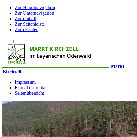
Zur Hauptnavigation
Zur Unternavigation
Zum Inhalt
Zur Seitenleiste
Zum Footer
Markt
Kirchzell
Impressum
Kontaktformular
Seitenübersicht