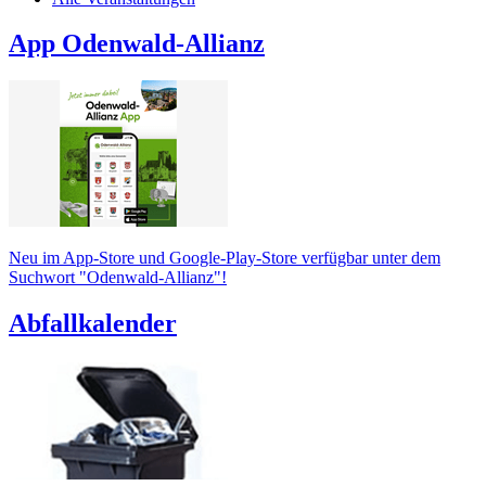
App Odenwald-Allianz
Neu im App-Store und Google-Play-Store verfügbar unter dem
Suchwort "Odenwald-Allianz"!
Abfallkalender