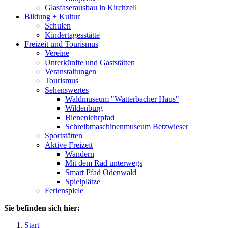
Glasfaserausbau in Kirchzell
Bildung + Kultur
Schulen
Kindertagesstätte
Freizeit und Tourismus
Vereine
Unterkünfte und Gaststätten
Veranstaltungen
Tourismus
Sehenswertes
Waldmuseum "Watterbacher Haus"
Wildenburg
Bienenlehrpfad
Schreibmaschinenmuseum Betzwieser
Sportstätten
Aktive Freizeit
Wandern
Mit dem Rad unterwegs
Smart Pfad Odenwald
Spielplätze
Ferienspiele
Sie befinden sich hier:
Start