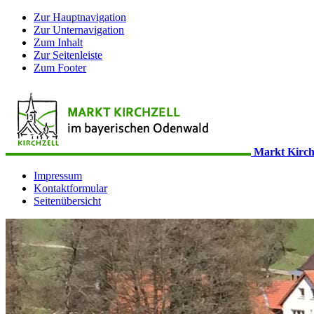
Zur Hauptnavigation
Zur Unternavigation
Zum Inhalt
Zur Seitenleiste
Zum Footer
Markt Kirch
Impressum
Kontaktformular
Seitenübersicht