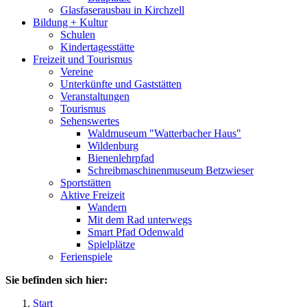
Glasfaserausbau in Kirchzell
Bildung + Kultur
Schulen
Kindertagesstätte
Freizeit und Tourismus
Vereine
Unterkünfte und Gaststätten
Veranstaltungen
Tourismus
Sehenswertes
Waldmuseum "Watterbacher Haus"
Wildenburg
Bienenlehrpfad
Schreibmaschinenmuseum Betzwieser
Sportstätten
Aktive Freizeit
Wandern
Mit dem Rad unterwegs
Smart Pfad Odenwald
Spielplätze
Ferienspiele
Sie befinden sich hier:
Start