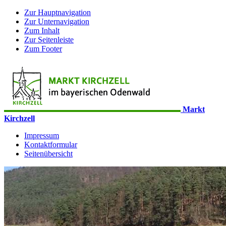
Zur Hauptnavigation
Zur Unternavigation
Zum Inhalt
Zur Seitenleiste
Zum Footer
Markt
Kirchzell
Impressum
Kontaktformular
Seitenübersicht