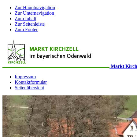
Zur Hauptnavigation
Zur Unternavigation
Zum Inhalt
Zur Seitenleiste
Zum Footer
Markt Kirch
Impressum
Kontaktformular
Seitenübersicht