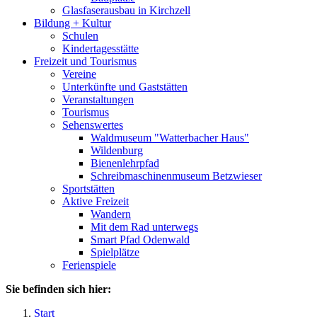
Glasfaserausbau in Kirchzell
Bildung + Kultur
Schulen
Kindertagesstätte
Freizeit und Tourismus
Vereine
Unterkünfte und Gaststätten
Veranstaltungen
Tourismus
Sehenswertes
Waldmuseum "Watterbacher Haus"
Wildenburg
Bienenlehrpfad
Schreibmaschinenmuseum Betzwieser
Sportstätten
Aktive Freizeit
Wandern
Mit dem Rad unterwegs
Smart Pfad Odenwald
Spielplätze
Ferienspiele
Sie befinden sich hier:
Start