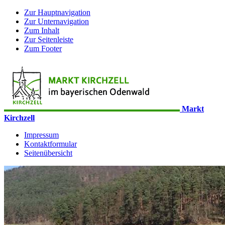
Zur Hauptnavigation
Zur Unternavigation
Zum Inhalt
Zur Seitenleiste
Zum Footer
Markt
Kirchzell
Impressum
Kontaktformular
Seitenübersicht