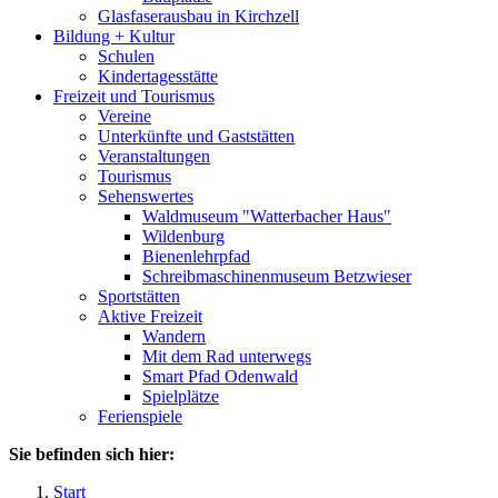
Glasfaserausbau in Kirchzell
Bildung + Kultur
Schulen
Kindertagesstätte
Freizeit und Tourismus
Vereine
Unterkünfte und Gaststätten
Veranstaltungen
Tourismus
Sehenswertes
Waldmuseum "Watterbacher Haus"
Wildenburg
Bienenlehrpfad
Schreibmaschinenmuseum Betzwieser
Sportstätten
Aktive Freizeit
Wandern
Mit dem Rad unterwegs
Smart Pfad Odenwald
Spielplätze
Ferienspiele
Sie befinden sich hier:
Start