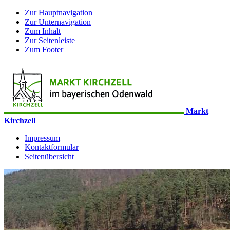
Zur Hauptnavigation
Zur Unternavigation
Zum Inhalt
Zur Seitenleiste
Zum Footer
Markt
Kirchzell
Impressum
Kontaktformular
Seitenübersicht