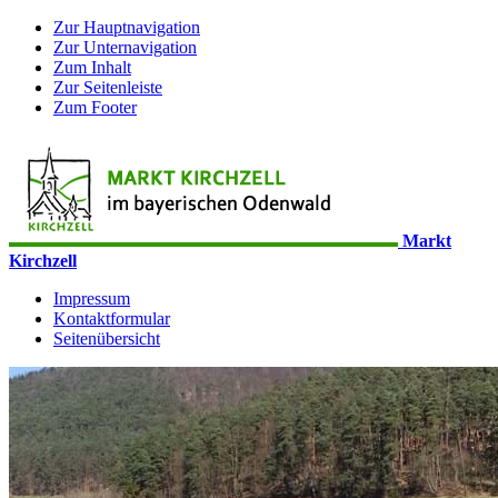
Zur Hauptnavigation
Zur Unternavigation
Zum Inhalt
Zur Seitenleiste
Zum Footer
Markt
Kirchzell
Impressum
Kontaktformular
Seitenübersicht