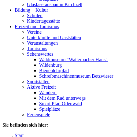
Glasfaserausbau in Kirchzell
Bildung + Kultur
Schulen
Kindertagesstätte
Freizeit und Tourismus
Vereine
Unterkünfte und Gaststätten
Veranstaltungen
Tourismus
Sehenswertes
Waldmuseum "Watterbacher Haus"
Wildenburg
Bienenlehrpfad
Schreibmaschinenmuseum Betzwieser
Sportstätten
Aktive Freizeit
Wandern
Mit dem Rad unterwegs
Smart Pfad Odenwald
Spielplätze
Ferienspiele
Sie befinden sich hier:
Start