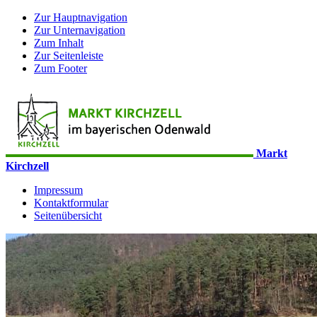
Zur Hauptnavigation
Zur Unternavigation
Zum Inhalt
Zur Seitenleiste
Zum Footer
Markt
Kirchzell
Impressum
Kontaktformular
Seitenübersicht