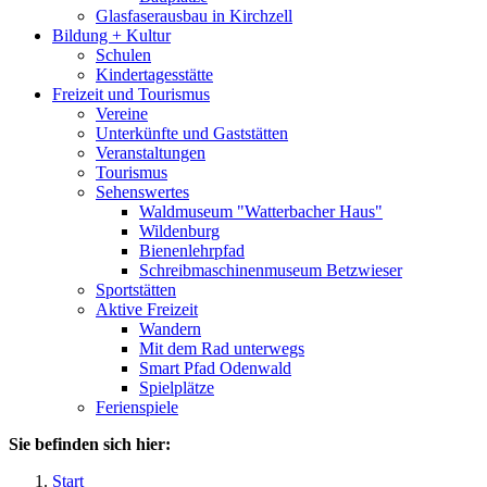
Glasfaserausbau in Kirchzell
Bildung + Kultur
Schulen
Kindertagesstätte
Freizeit und Tourismus
Vereine
Unterkünfte und Gaststätten
Veranstaltungen
Tourismus
Sehenswertes
Waldmuseum "Watterbacher Haus"
Wildenburg
Bienenlehrpfad
Schreibmaschinenmuseum Betzwieser
Sportstätten
Aktive Freizeit
Wandern
Mit dem Rad unterwegs
Smart Pfad Odenwald
Spielplätze
Ferienspiele
Sie befinden sich hier:
Start