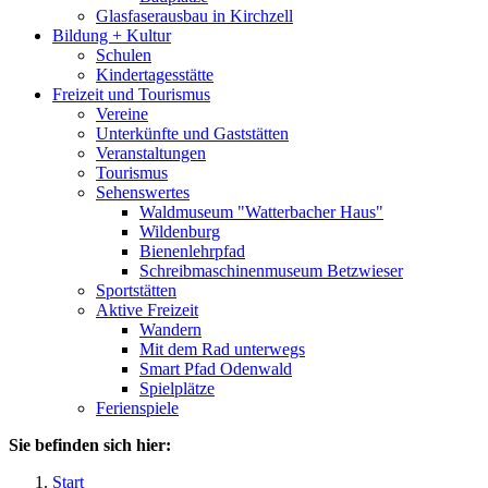
Glasfaserausbau in Kirchzell
Bildung + Kultur
Schulen
Kindertagesstätte
Freizeit und Tourismus
Vereine
Unterkünfte und Gaststätten
Veranstaltungen
Tourismus
Sehenswertes
Waldmuseum "Watterbacher Haus"
Wildenburg
Bienenlehrpfad
Schreibmaschinenmuseum Betzwieser
Sportstätten
Aktive Freizeit
Wandern
Mit dem Rad unterwegs
Smart Pfad Odenwald
Spielplätze
Ferienspiele
Sie befinden sich hier:
Start