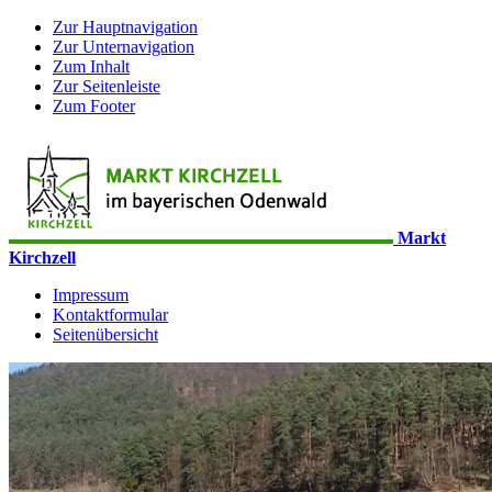
Zur Hauptnavigation
Zur Unternavigation
Zum Inhalt
Zur Seitenleiste
Zum Footer
Markt
Kirchzell
Impressum
Kontaktformular
Seitenübersicht