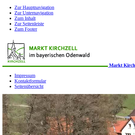
Zur Hauptnavigation
Zur Unternavigation
Zum Inhalt
Zur Seitenleiste
Zum Footer
Markt Kirch
Impressum
Kontaktformular
Seitenübersicht