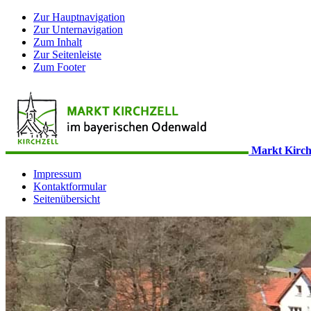
Zur Hauptnavigation
Zur Unternavigation
Zum Inhalt
Zur Seitenleiste
Zum Footer
Markt Kirch
Impressum
Kontaktformular
Seitenübersicht