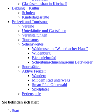
Glasfaserausbau in Kirchzell
Bildung + Kultur
Schulen
Kindertagesstätte
Freizeit und Tourismus
Vereine
Unterkünfte und Gaststätten
Veranstaltungen
Tourismus
Sehenswertes
Waldmuseum "Watterbacher Haus"
Wildenburg
Bienenlehrpfad
Schreibmaschinenmuseum Betzwieser
Sportstätten
Aktive Freizeit
Wandern
Mit dem Rad unterwegs
Smart Pfad Odenwald
Spielplätze
Ferienspiele
Sie befinden sich hier:
Start