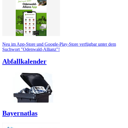
Neu im App-Store und Google-Play-Store verfügbar unter dem
Suchwort "Odenwald-Allianz"!
Abfallkalender
Bayernatlas