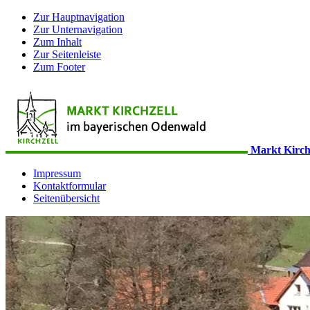
Zur Hauptnavigation
Zur Unternavigation
Zum Inhalt
Zur Seitenleiste
Zum Footer
Markt Kirch
Impressum
Kontaktformular
Seitenübersicht