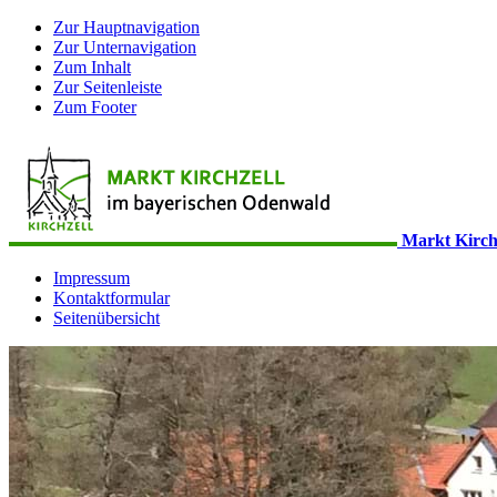
Zur Hauptnavigation
Zur Unternavigation
Zum Inhalt
Zur Seitenleiste
Zum Footer
Markt Kirch
Impressum
Kontaktformular
Seitenübersicht