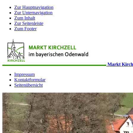
Zur Hauptnavigation
Zur Unternavigation
Zum Inhalt
Zur Seitenleiste
Zum Footer
Markt Kirch
Impressum
Kontaktformular
Seitenübersicht