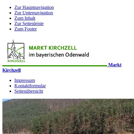
Zur Hauptnavigation
Zur Unternavigation
Zum Inhalt
Zur Seitenleiste
Zum Footer
Markt
Kirchzell
Impressum
Kontaktformular
Seitenübersicht