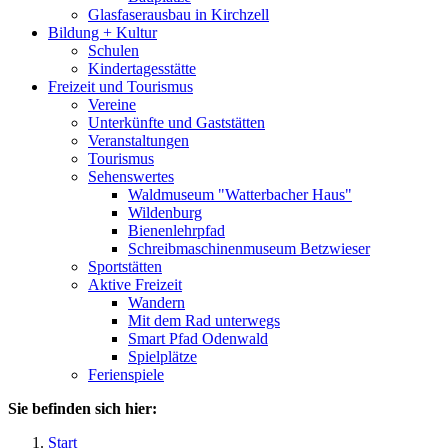
Glasfaserausbau in Kirchzell
Bildung + Kultur
Schulen
Kindertagesstätte
Freizeit und Tourismus
Vereine
Unterkünfte und Gaststätten
Veranstaltungen
Tourismus
Sehenswertes
Waldmuseum "Watterbacher Haus"
Wildenburg
Bienenlehrpfad
Schreibmaschinenmuseum Betzwieser
Sportstätten
Aktive Freizeit
Wandern
Mit dem Rad unterwegs
Smart Pfad Odenwald
Spielplätze
Ferienspiele
Sie befinden sich hier:
Start