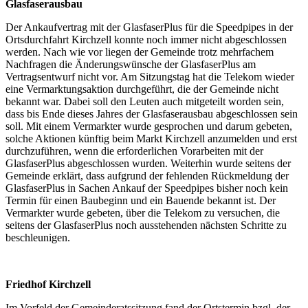
Glasfaserausbau
Der Ankaufvertrag mit der GlasfaserPlus für die Speedpipes in der
Ortsdurchfahrt Kirchzell konnte noch immer nicht abgeschlossen
werden. Nach wie vor liegen der Gemeinde trotz mehrfachem
Nachfragen die Änderungswünsche der GlasfaserPlus am
Vertragsentwurf nicht vor. Am Sitzungstag hat die Telekom wieder
eine Vermarktungsaktion durchgeführt, die der Gemeinde nicht
bekannt war. Dabei soll den Leuten auch mitgeteilt worden sein,
dass bis Ende dieses Jahres der Glasfaserausbau abgeschlossen sein
soll. Mit einem Vermarkter wurde gesprochen und darum gebeten,
solche Aktionen künftig beim Markt Kirchzell anzumelden und erst
durchzuführen, wenn die erforderlichen Vorarbeiten mit der
GlasfaserPlus abgeschlossen wurden. Weiterhin wurde seitens der
Gemeinde erklärt, dass aufgrund der fehlenden Rückmeldung der
GlasfaserPlus in Sachen Ankauf der Speedpipes bisher noch kein
Termin für einen Baubeginn und ein Bauende bekannt ist. Der
Vermarkter wurde gebeten, über die Telekom zu versuchen, die
seitens der GlasfaserPlus noch ausstehenden nächsten Schritte zu
beschleunigen.
Friedhof Kirchzell
Im Vorfeld der Gemeinderatssitzung fand der Ortstermin bzgl. der