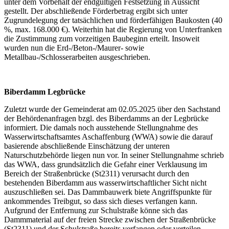
unter dem Vorbehalt der endgültigen Festsetzung in Aussicht
gestellt. Der abschließende Förderbetrag ergibt sich unter
Zugrundelegung der tatsächlichen und förderfähigen Baukosten (40
%, max. 168.000 €). Weiterhin hat die Regierung von Unterfranken
die Zustimmung zum vorzeitigen Baubeginn erteilt. Insoweit
wurden nun die Erd-/Beton-/Maurer- sowie
Metallbau-/Schlosserarbeiten ausgeschrieben.
Biberdamm Legbrücke
Zuletzt wurde der Gemeinderat am 02.05.2025 über den Sachstand
der Behördenanfragen bzgl. des Biberdamms an der Legbrücke
informiert. Die damals noch ausstehende Stellungnahme des
Wasserwirtschaftsamtes Aschaffenburg (WWA) sowie die darauf
basierende abschließende Einschätzung der unteren
Naturschutzbehörde liegen nun vor. In seiner Stellungnahme schrieb
das WWA, dass grundsätzlich die Gefahr einer Verklausung im
Bereich der Straßenbrücke (St2311) verursacht durch den
bestehenden Biberdamm aus wasserwirtschaftlicher Sicht nicht
auszuschließen sei. Das Dammbauwerk biete Angriffspunkte für
ankommendes Treibgut, so dass sich dieses verfangen kann.
Aufgrund der Entfernung zur Schulstraße könne sich das
Dammmaterial auf der freien Strecke zwischen der Straßenbrücke
(St2311) und der Schulstraße bereits verfangen oder verteilen.