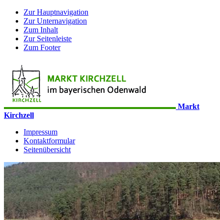
Zur Hauptnavigation
Zur Unternavigation
Zum Inhalt
Zur Seitenleiste
Zum Footer
Markt
Kirchzell
Impressum
Kontaktformular
Seitenübersicht