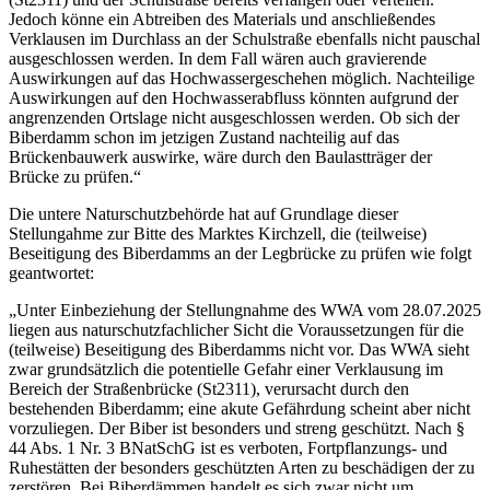
Jedoch könne ein Abtreiben des Materials und anschließendes
Verklausen im Durchlass an der Schulstraße ebenfalls nicht pauschal
ausgeschlossen werden. In dem Fall wären auch gravierende
Auswirkungen auf das Hochwassergeschehen möglich. Nachteilige
Auswirkungen auf den Hochwasserabfluss könnten aufgrund der
angrenzenden Ortslage nicht ausgeschlossen werden. Ob sich der
Biberdamm schon im jetzigen Zustand nachteilig auf das
Brückenbauwerk auswirke, wäre durch den Baulastträger der
Brücke zu prüfen.“
Die untere Naturschutzbehörde hat auf Grundlage dieser
Stellungahme zur Bitte des Marktes Kirchzell, die (teilweise)
Beseitigung des Biberdamms an der Legbrücke zu prüfen wie folgt
geantwortet:
„Unter Einbeziehung der Stellungnahme des WWA vom 28.07.2025
liegen aus naturschutzfachlicher Sicht die Voraussetzungen für die
(teilweise) Beseitigung des Biberdamms nicht vor. Das WWA sieht
zwar grundsätzlich die potentielle Gefahr einer Verklausung im
Bereich der Straßenbrücke (St2311), verursacht durch den
bestehenden Biberdamm; eine akute Gefährdung scheint aber nicht
vorzuliegen. Der Biber ist besonders und streng geschützt. Nach §
44 Abs. 1 Nr. 3 BNatSchG ist es verboten, Fortpflanzungs- und
Ruhestätten der besonders geschützten Arten zu beschädigen der zu
zerstören. Bei Biberdämmen handelt es sich zwar nicht um