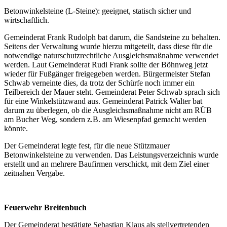
Betonwinkelsteine (L-Steine): geeignet, statisch sicher und
wirtschaftlich.
Gemeinderat Frank Rudolph bat darum, die Sandsteine zu behalten.
Seitens der Verwaltung wurde hierzu mitgeteilt, dass diese für die
notwendige naturschutzrechtliche Ausgleichsmaßnahme verwendet
werden. Laut Gemeinderat Rudi Frank sollte der Böhnweg jetzt
wieder für Fußgänger freigegeben werden. Bürgermeister Stefan
Schwab verneinte dies, da trotz der Schürfe noch immer ein
Teilbereich der Mauer steht. Gemeinderat Peter Schwab sprach sich
für eine Winkelstützwand aus. Gemeinderat Patrick Walter bat
darum zu überlegen, ob die Ausgleichsmaßnahme nicht am RÜB
am Bucher Weg, sondern z.B. am Wiesenpfad gemacht werden
könnte.
Der Gemeinderat legte fest, für die neue Stützmauer
Betonwinkelsteine zu verwenden. Das Leistungsverzeichnis wurde
erstellt und an mehrere Baufirmen verschickt, mit dem Ziel einer
zeitnahen Vergabe.
Feuerwehr Breitenbuch
Der Gemeinderat bestätigte Sebastian Klaus als stellvertretenden