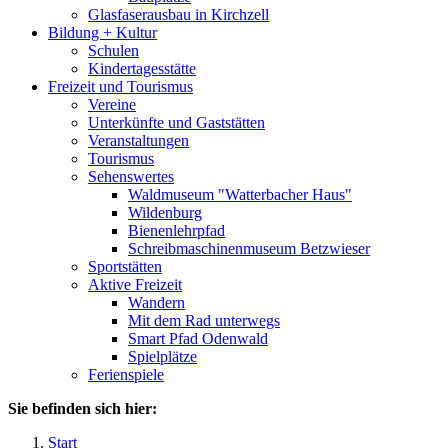
Glasfaserausbau in Kirchzell
Bildung + Kultur
Schulen
Kindertagesstätte
Freizeit und Tourismus
Vereine
Unterkünfte und Gaststätten
Veranstaltungen
Tourismus
Sehenswertes
Waldmuseum "Watterbacher Haus"
Wildenburg
Bienenlehrpfad
Schreibmaschinenmuseum Betzwieser
Sportstätten
Aktive Freizeit
Wandern
Mit dem Rad unterwegs
Smart Pfad Odenwald
Spielplätze
Ferienspiele
Sie befinden sich hier:
Start