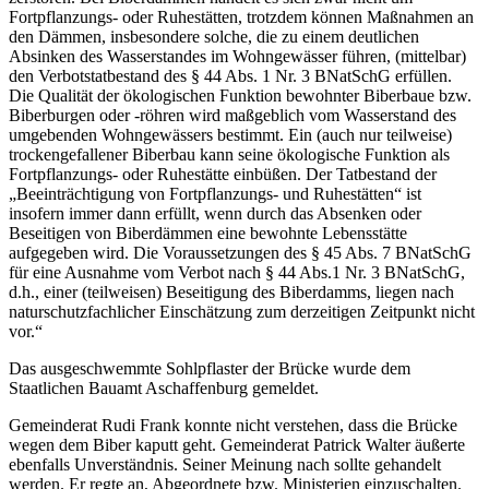
Fortpflanzungs- oder Ruhestätten, trotzdem können Maßnahmen an
den Dämmen, insbesondere solche, die zu einem deutlichen
Absinken des Wasserstandes im Wohngewässer führen, (mittelbar)
den Verbotstatbestand des § 44 Abs. 1 Nr. 3 BNatSchG erfüllen.
Die Qualität der ökologischen Funktion bewohnter Biberbaue bzw.
Biberburgen oder -röhren wird maßgeblich vom Wasserstand des
umgebenden Wohngewässers bestimmt. Ein (auch nur teilweise)
trockengefallener Biberbau kann seine ökologische Funktion als
Fortpflanzungs- oder Ruhestätte einbüßen. Der Tatbestand der
„Beeinträchtigung von Fortpflanzungs- und Ruhestätten“ ist
insofern immer dann erfüllt, wenn durch das Absenken oder
Beseitigen von Biberdämmen eine bewohnte Lebensstätte
aufgegeben wird. Die Voraussetzungen des § 45 Abs. 7 BNatSchG
für eine Ausnahme vom Verbot nach § 44 Abs.1 Nr. 3 BNatSchG,
d.h., einer (teilweisen) Beseitigung des Biberdamms, liegen nach
naturschutzfachlicher Einschätzung zum derzeitigen Zeitpunkt nicht
vor.“
Das ausgeschwemmte Sohlpflaster der Brücke wurde dem
Staatlichen Bauamt Aschaffenburg gemeldet.
Gemeinderat Rudi Frank konnte nicht verstehen, dass die Brücke
wegen dem Biber kaputt geht. Gemeinderat Patrick Walter äußerte
ebenfalls Unverständnis. Seiner Meinung nach sollte gehandelt
werden. Er regte an, Abgeordnete bzw. Ministerien einzuschalten.