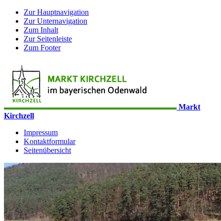
Zur Hauptnavigation
Zur Unternavigation
Zum Inhalt
Zur Seitenleiste
Zum Footer
Markt
Kirchzell
Impressum
Kontaktformular
Seitenübersicht