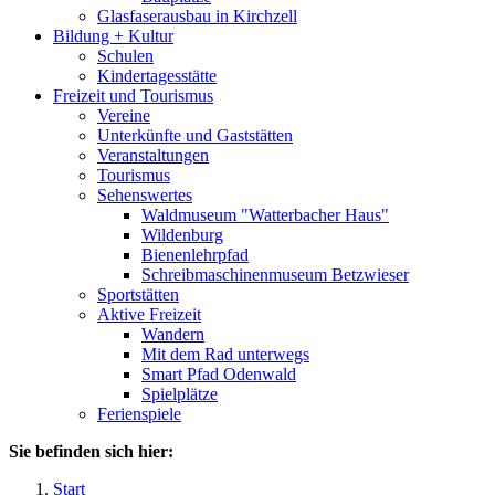
Glasfaserausbau in Kirchzell
Bildung + Kultur
Schulen
Kindertagesstätte
Freizeit und Tourismus
Vereine
Unterkünfte und Gaststätten
Veranstaltungen
Tourismus
Sehenswertes
Waldmuseum "Watterbacher Haus"
Wildenburg
Bienenlehrpfad
Schreibmaschinenmuseum Betzwieser
Sportstätten
Aktive Freizeit
Wandern
Mit dem Rad unterwegs
Smart Pfad Odenwald
Spielplätze
Ferienspiele
Sie befinden sich hier:
Start