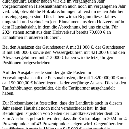
durchgeführt. Bisher haben wir die im vergangenen Jahr
vorgenommenen Hiebsmaßnahmen auch noch im vergangenen Jahr
verbucht, obwohl die Holzabrechnungen oft erst im neuen Jahr bei
uns eingegangen sind. Dies haben wir zu Beginn dieses Jahres
umgestellt und verbuchen jetzt Einnahmen aus dem Holzverkauf in
dem Haushaltsjahr, in dem die Abrechnung bei uns eingeht. Für
2024 stehen somit aus dem Holzverkauf bereits 70.000 € an
Einnahmen in unseren Büchern.
Bei den Ansätzen der Grundsteuer A mit 31.000 €, der Grundsteuer
B mit 198.000 € sowie den Wassergebühren mit 421.000 € und den
Abwassergebühren mit 212.000 € haben wir die letztjährigen
Positionen fortgeschrieben.
Auf der Ausgabenseite sind der größte Posten im
Verwaltungshaushalt die Personalkosten, die mit 1.820.000,00 € um
ca. 190.000,00 € höher liegen als der vorjährige Ansatz. Dies ist den
Tariferhöhungen geschuldet, die die Tarifpartner ausgehandelt
haben.
Zur Kreisumlage ist feststellen, dass der Landkreis auch in diesem
Jahr seinen Haushalt noch nicht verabschiedet hat. In den
Beratungen ist jedoch von Seiten der Landkreisvertreter deutlich
zum Ausdruck gebracht worden, dass die Kreisumlage in 2024 um 4
Prozentpunkte auf 43 Prozentpunkte steigen wird. Gegenüber dem
letztjährigen Ansatz in Höhe von 945.000 € steigt somit die