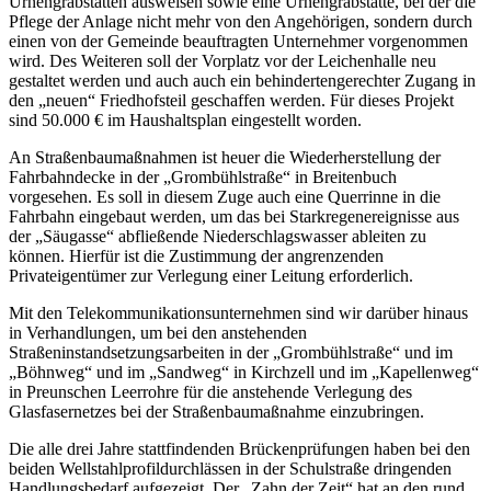
Urnengrabstätten ausweisen sowie eine Urnengrabstätte, bei der die
Pflege der Anlage nicht mehr von den Angehörigen, sondern durch
einen von der Gemeinde beauftragten Unternehmer vorgenommen
wird. Des Weiteren soll der Vorplatz vor der Leichenhalle neu
gestaltet werden und auch auch ein behindertengerechter Zugang in
den „neuen“ Friedhofsteil geschaffen werden. Für dieses Projekt
sind 50.000 € im Haushaltsplan eingestellt worden.
An Straßenbaumaßnahmen ist heuer die Wiederherstellung der
Fahrbahndecke in der „Grombühlstraße“ in Breitenbuch
vorgesehen. Es soll in diesem Zuge auch eine Querrinne in die
Fahrbahn eingebaut werden, um das bei Starkregenereignisse aus
der „Säugasse“ abfließende Niederschlagswasser ableiten zu
können. Hierfür ist die Zustimmung der angrenzenden
Privateigentümer zur Verlegung einer Leitung erforderlich.
Mit den Telekommunikationsunternehmen sind wir darüber hinaus
in Verhandlungen, um bei den anstehenden
Straßeninstandsetzungsarbeiten in der „Grombühlstraße“ und im
„Böhnweg“ und im „Sandweg“ in Kirchzell und im „Kapellenweg“
in Preunschen Leerrohre für die anstehende Verlegung des
Glasfasernetzes bei der Straßenbaumaßnahme einzubringen.
Die alle drei Jahre stattfindenden Brückenprüfungen haben bei den
beiden Wellstahlprofildurchlässen in der Schulstraße dringenden
Handlungsbedarf aufgezeigt. Der „Zahn der Zeit“ hat an den rund