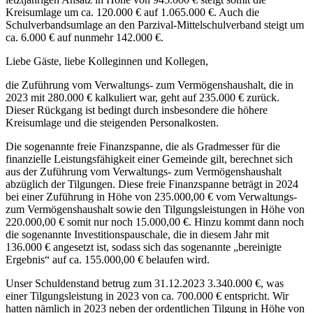
Kreisumlage um ca. 120.000 € auf 1.065.000 €. Auch die
Schulverbandsumlage an den Parzival-Mittelschulverband steigt um
ca. 6.000 € auf nunmehr 142.000 €.
Liebe Gäste, liebe Kolleginnen und Kollegen,
die Zuführung vom Verwaltungs- zum Vermögenshaushalt, die in
2023 mit 280.000 € kalkuliert war, geht auf 235.000 € zurück.
Dieser Rückgang ist bedingt durch insbesondere die höhere
Kreisumlage und die steigenden Personalkosten.
Die sogenannte freie Finanzspanne, die als Gradmesser für die
finanzielle Leistungsfähigkeit einer Gemeinde gilt, berechnet sich
aus der Zuführung vom Verwaltungs- zum Vermögenshaushalt
abzüglich der Tilgungen. Diese freie Finanzspanne beträgt in 2024
bei einer Zuführung in Höhe von 235.000,00 € vom Verwaltungs-
zum Vermögenshaushalt sowie den Tilgungsleistungen in Höhe von
220.000,00 € somit nur noch 15.000,00 €. Hinzu kommt dann noch
die sogenannte Investitionspauschale, die in diesem Jahr mit
136.000 € angesetzt ist, sodass sich das sogenannte „bereinigte
Ergebnis“ auf ca. 155.000,00 € belaufen wird.
Unser Schuldenstand betrug zum 31.12.2023 3.340.000 €, was
einer Tilgungsleistung in 2023 von ca. 700.000 € entspricht. Wir
hatten nämlich in 2023 neben der ordentlichen Tilgung in Höhe von