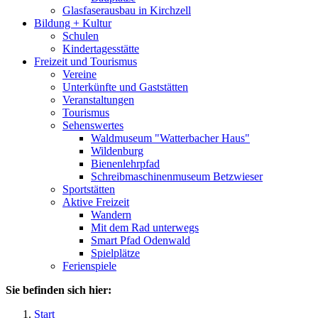
Glasfaserausbau in Kirchzell
Bildung + Kultur
Schulen
Kindertagesstätte
Freizeit und Tourismus
Vereine
Unterkünfte und Gaststätten
Veranstaltungen
Tourismus
Sehenswertes
Waldmuseum "Watterbacher Haus"
Wildenburg
Bienenlehrpfad
Schreibmaschinenmuseum Betzwieser
Sportstätten
Aktive Freizeit
Wandern
Mit dem Rad unterwegs
Smart Pfad Odenwald
Spielplätze
Ferienspiele
Sie befinden sich hier:
Start