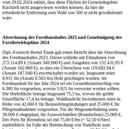
vom 29.02.2024 erklärt, dass diese Flächen im Gemeindegebiet
Kirchzell nicht ausgewiesen werden können, da hier die
erforderliche Entfernung zum Wald von 500 m nicht gewährleistet
wäre.
Abrechnung des Forsthaushaltes 2023 und Genehmigung der
Forstbetriebspläne 2024
Dipl.-Forstwirt Bernd Trunk gab einen Bericht über die Abrechnung
des Forsthaushaltes 2023. Dieser schließe mit Einnahmen von
272.114,89 € (Ansatz 349.900 €) und Ausgaben von 152.431,95 €
(Ansatz 162.860 €), so dass ein Überschuss von 119.682,94 €
(Ansatz 187.040 €) erwirtschaftet worden sei. Insgesamt seien
8.931 fm (Ansatz 6.563 fm) Holz geschlagen worden. Im
Forsthaushalt für das Jahr 2024 sei ein Gesamtholzeinschlag von
6.380 fm vorgesehen, wovon 5.925 fm verwertet werden sollten.
Die Hiebsfläche betrage insgesamt 75,3 ha, wovon die größte
Einzelfläche 17,4 ha betrage. Waldbauliche Investitionen seien in
Höhe von 42.000 € für Bestandsbegründungen und 25.000 € für
Pflegemaßnahmen vorgesehen. Für die Wegeunterhaltung seien
30.000 € eingeplant, für Ausweichstellen (Brandschutz) 25.000 €.
Der Preis für Brennholz sei mit 75,00 €/fm (= 52,50 €/Ster)
marktüblich. Im Falle der Beimischung von Nadelholz zum