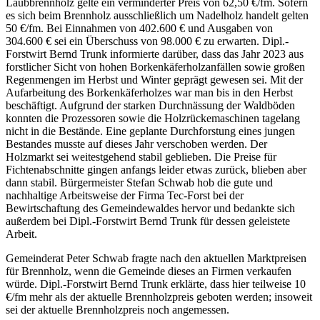
Laubbrennholz gelte ein verminderter Preis von 62,50 €/fm. Sofern
es sich beim Brennholz ausschließlich um Nadelholz handelt gelten
50 €/fm. Bei Einnahmen von 402.600 € und Ausgaben von
304.600 € sei ein Überschuss von 98.000 € zu erwarten. Dipl.-
Forstwirt Bernd Trunk informierte darüber, dass das Jahr 2023 aus
forstlicher Sicht von hohen Borkenkäferholzanfällen sowie großen
Regenmengen im Herbst und Winter geprägt gewesen sei. Mit der
Aufarbeitung des Borkenkäferholzes war man bis in den Herbst
beschäftigt. Aufgrund der starken Durchnässung der Waldböden
konnten die Prozessoren sowie die Holzrückemaschinen tagelang
nicht in die Bestände. Eine geplante Durchforstung eines jungen
Bestandes musste auf dieses Jahr verschoben werden. Der
Holzmarkt sei weitestgehend stabil geblieben. Die Preise für
Fichtenabschnitte gingen anfangs leider etwas zurück, blieben aber
dann stabil. Bürgermeister Stefan Schwab hob die gute und
nachhaltige Arbeitsweise der Firma Tec-Forst bei der
Bewirtschaftung des Gemeindewaldes hervor und bedankte sich
außerdem bei Dipl.-Forstwirt Bernd Trunk für dessen geleistete
Arbeit.
Gemeinderat Peter Schwab fragte nach den aktuellen Marktpreisen
für Brennholz, wenn die Gemeinde dieses an Firmen verkaufen
würde. Dipl.-Forstwirt Bernd Trunk erklärte, dass hier teilweise 10
€/fm mehr als der aktuelle Brennholzpreis geboten werden; insoweit
sei der aktuelle Brennholzpreis noch angemessen.