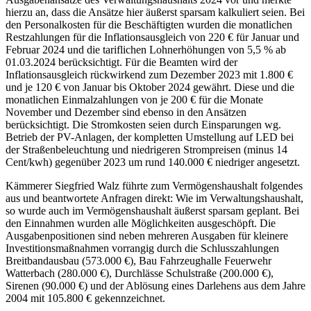
hierzu an, dass die Ansätze hier äußerst sparsam kalkuliert seien. Bei
den Personalkosten für die Beschäftigten wurden die monatlichen
Restzahlungen für die Inflationsausgleich von 220 € für Januar und
Februar 2024 und die tariflichen Lohnerhöhungen von 5,5 % ab
01.03.2024 berücksichtigt. Für die Beamten wird der
Inflationsausgleich rückwirkend zum Dezember 2023 mit 1.800 €
und je 120 € von Januar bis Oktober 2024 gewährt. Diese und die
monatlichen Einmalzahlungen von je 200 € für die Monate
November und Dezember sind ebenso in den Ansätzen
berücksichtigt. Die Stromkosten seien durch Einsparungen wg.
Betrieb der PV-Anlagen, der kompletten Umstellung auf LED bei
der Straßenbeleuchtung und niedrigeren Strompreisen (minus 14
Cent/kwh) gegenüber 2023 um rund 140.000 € niedriger angesetzt.
Kämmerer Siegfried Walz führte zum Vermögenshaushalt folgendes
aus und beantwortete Anfragen direkt: Wie im Verwaltungshaushalt,
so wurde auch im Vermögenshaushalt äußerst sparsam geplant. Bei
den Einnahmen wurden alle Möglichkeiten ausgeschöpft. Die
Ausgabenpositionen sind neben mehreren Ausgaben für kleinere
Investitionsmaßnahmen vorrangig durch die Schlusszahlungen
Breitbandausbau (573.000 €), Bau Fahrzeughalle Feuerwehr
Watterbach (280.000 €), Durchlässe Schulstraße (200.000 €),
Sirenen (90.000 €) und der Ablösung eines Darlehens aus dem Jahre
2004 mit 105.800 € gekennzeichnet.