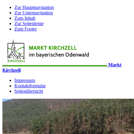
Zur Hauptnavigation
Zur Unternavigation
Zum Inhalt
Zur Seitenleiste
Zum Footer
Markt
Kirchzell
Impressum
Kontaktformular
Seitenübersicht