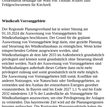
Gemeinderat bestätigte die Wahl von Thomas Schäfer zum
Feldgeschworenen für Kirchzell.
Windkraft-Vorranggebiete
Der Regionale Planungsverband hat in seiner Sitzung am
01.10.2024 die Ausweisung von Vorranggebieten für
Windkraftanlagen beschlossen. Der Grund für die geplante
Ausweisung von Vorranggebiete liegt darin, eine gezielte Planung
und Steuerung des Windkraftausbaus zu ermöglichen. Wenn keine
entsprechenden Gebiete ausgewiesen werden, sind
Windkraftanlagen ab dem Jahr 2033 im Außenbereich grundsätzlich
privilegiert und können somit grundsätzlich ohne Steuerung überall
errichtet werden. Nach der Ausweisung von Vorranggebieten sind
Windkraftanlagen außerhalb dieser Gebiete dann nicht mehr
privilegiert zulässig und somit grundsätzlich nicht mehr möglich.
Die Ausweisung von Vorranggebieten hilft somit, Konflikte mit
anderen Nutzungen, wie Naturschutz oder Siedlungsgebieten, zu
vermeiden und den Ausbau der erneuerbaren Energien geordnet
voranzutreiben. In Bayern sind bis Ende 2027 1,1 % und bis Ende
2032 mindestens 1,8 % der Landesfläche als Vorranggebiete für
Windkraftanlagen auszuweisen, um eine Privilegierung der Anlagen
zu vermeiden. Das bayernweite Ziel wird auf die Planungsregionen
herunter gerbrochen. Die Regionalen Planungsverbände haben die