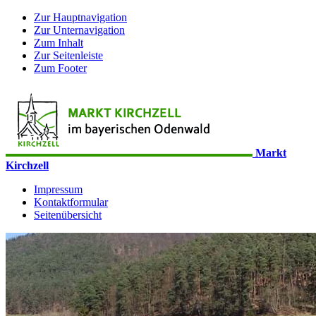
Zur Hauptnavigation
Zur Unternavigation
Zum Inhalt
Zur Seitenleiste
Zum Footer
Markt
Kirchzell
Impressum
Kontaktformular
Seitenübersicht