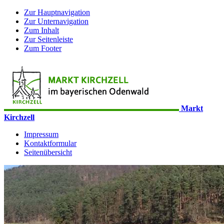
Zur Hauptnavigation
Zur Unternavigation
Zum Inhalt
Zur Seitenleiste
Zum Footer
Markt
Kirchzell
Impressum
Kontaktformular
Seitenübersicht