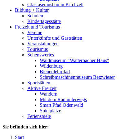
Glasfaserausbau in Kirchzell
Bildung + Kultur
Schulen
Kindertagesstätte
Freizeit und Tourismus
Vereine
Unterkünfte und Gaststätten
Veranstaltungen
Tourismus
Sehenswertes
Waldmuseum "Watterbacher Haus"
Wildenburg
Bienenlehrpfad
Schreibmaschinenmuseum Betzwieser
Sportstätten
Aktive Freizeit
Wandern
Mit dem Rad unterwegs
Smart Pfad Odenwald
Spielplätze
Ferienspiele
Sie befinden sich hier:
Start