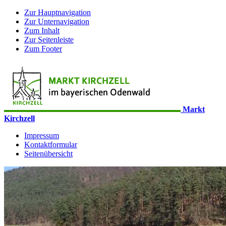
Zur Hauptnavigation
Zur Unternavigation
Zum Inhalt
Zur Seitenleiste
Zum Footer
Markt
Kirchzell
Impressum
Kontaktformular
Seitenübersicht