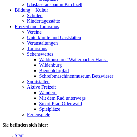
Glasfaserausbau in Kirchzell
Bildung + Kultur
Schulen
Kindertagesstätte
Freizeit und Tourismus
Vereine
Unterkünfte und Gaststätten
Veranstaltungen
Tourismus
Sehenswertes
Waldmuseum "Watterbacher Haus"
Wildenburg
Bienenlehrpfad
Schreibmaschinenmuseum Betzwieser
Sportstätten
Aktive Freizeit
Wandern
Mit dem Rad unterwegs
Smart Pfad Odenwald
Spielplätze
Ferienspiele
Sie befinden sich hier:
Start