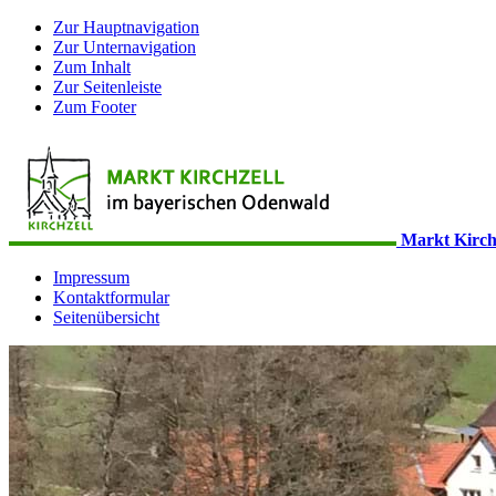
Zur Hauptnavigation
Zur Unternavigation
Zum Inhalt
Zur Seitenleiste
Zum Footer
Markt Kirch
Impressum
Kontaktformular
Seitenübersicht