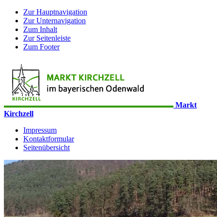
Zur Hauptnavigation
Zur Unternavigation
Zum Inhalt
Zur Seitenleiste
Zum Footer
Markt
Kirchzell
Impressum
Kontaktformular
Seitenübersicht