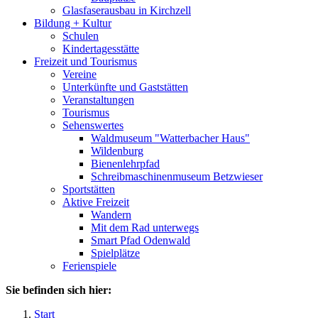
Glasfaserausbau in Kirchzell
Bildung + Kultur
Schulen
Kindertagesstätte
Freizeit und Tourismus
Vereine
Unterkünfte und Gaststätten
Veranstaltungen
Tourismus
Sehenswertes
Waldmuseum "Watterbacher Haus"
Wildenburg
Bienenlehrpfad
Schreibmaschinenmuseum Betzwieser
Sportstätten
Aktive Freizeit
Wandern
Mit dem Rad unterwegs
Smart Pfad Odenwald
Spielplätze
Ferienspiele
Sie befinden sich hier:
Start