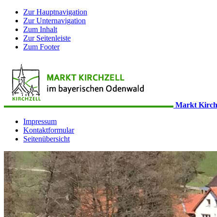
Zur Hauptnavigation
Zur Unternavigation
Zum Inhalt
Zur Seitenleiste
Zum Footer
Markt Kirch
Impressum
Kontaktformular
Seitenübersicht