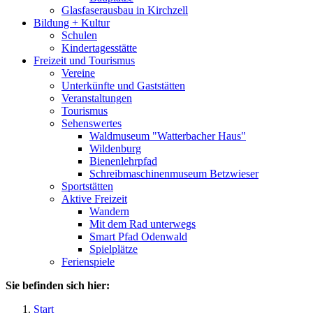
Glasfaserausbau in Kirchzell
Bildung + Kultur
Schulen
Kindertagesstätte
Freizeit und Tourismus
Vereine
Unterkünfte und Gaststätten
Veranstaltungen
Tourismus
Sehenswertes
Waldmuseum "Watterbacher Haus"
Wildenburg
Bienenlehrpfad
Schreibmaschinenmuseum Betzwieser
Sportstätten
Aktive Freizeit
Wandern
Mit dem Rad unterwegs
Smart Pfad Odenwald
Spielplätze
Ferienspiele
Sie befinden sich hier:
Start