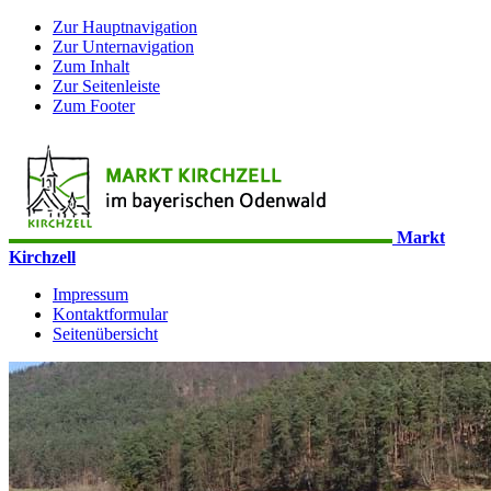
Zur Hauptnavigation
Zur Unternavigation
Zum Inhalt
Zur Seitenleiste
Zum Footer
Markt
Kirchzell
Impressum
Kontaktformular
Seitenübersicht