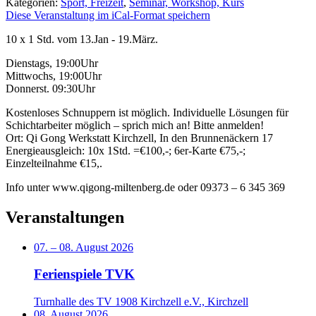
Kategorien:
Sport, Freizeit
,
Seminar, Workshop, Kurs
Diese Veranstaltung im iCal-Format speichern
10 x 1 Std. vom 13.Jan - 19.März.
Dienstags, 19:00Uhr
Mittwochs, 19:00Uhr
Donnerst. 09:30Uhr
Kostenloses Schnuppern ist möglich. Individuelle Lösungen für
Schichtarbeiter möglich – sprich mich an! Bitte anmelden!
Ort: Qi Gong Werkstatt Kirchzell, In den Brunnenäckern 17
Energieausgleich: 10x 1Std. =€100,-; 6er-Karte €75,-;
Einzelteilnahme €15,.
Info unter www.qigong-miltenberg.de oder 09373 – 6 345 369
Veranstaltungen
07.
–
08. August 2026
Ferienspiele TVK
Turnhalle des TV 1908 Kirchzell e.V., Kirchzell
08. August 2026