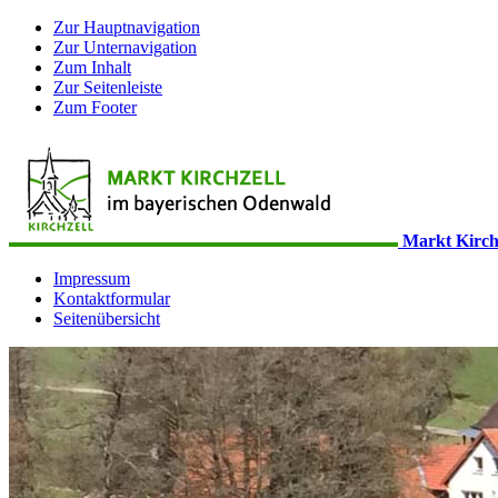
Zur Hauptnavigation
Zur Unternavigation
Zum Inhalt
Zur Seitenleiste
Zum Footer
Markt Kirch
Impressum
Kontaktformular
Seitenübersicht