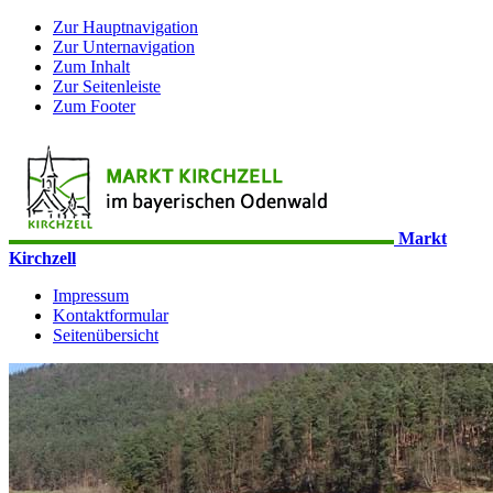
Zur Hauptnavigation
Zur Unternavigation
Zum Inhalt
Zur Seitenleiste
Zum Footer
Markt
Kirchzell
Impressum
Kontaktformular
Seitenübersicht