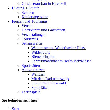
Glasfaserausbau in Kirchzell
Bildung + Kultur
Schulen
Kindertagesstätte
Freizeit und Tourismus
Vereine
Unterkünfte und Gaststätten
Veranstaltungen
Tourismus
Sehenswertes
Waldmuseum "Watterbacher Haus"
Wildenburg
Bienenlehrpfad
Schreibmaschinenmuseum Betzwieser
Sportstätten
Aktive Freizeit
Wandern
Mit dem Rad unterwegs
Smart Pfad Odenwald
Spielplätze
Ferienspiele
Sie befinden sich hier:
Start