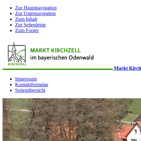
Zur Hauptnavigation
Zur Unternavigation
Zum Inhalt
Zur Seitenleiste
Zum Footer
Markt Kirch
Impressum
Kontaktformular
Seitenübersicht